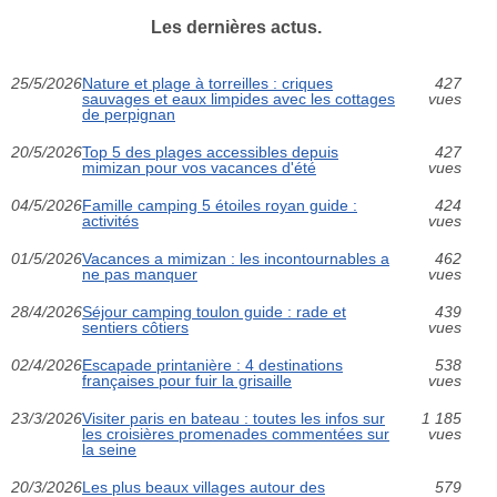
Les dernières actus.
25/5/2026
Nature et plage à torreilles : criques
427
sauvages et eaux limpides avec les cottages
vues
de perpignan
20/5/2026
Top 5 des plages accessibles depuis
427
mimizan pour vos vacances d'été
vues
04/5/2026
Famille camping 5 étoiles royan guide :
424
activités
vues
01/5/2026
Vacances a mimizan : les incontournables a
462
ne pas manquer
vues
28/4/2026
Séjour camping toulon guide : rade et
439
sentiers côtiers
vues
02/4/2026
Escapade printanière : 4 destinations
538
françaises pour fuir la grisaille
vues
23/3/2026
Visiter paris en bateau : toutes les infos sur
1 185
les croisières promenades commentées sur
vues
la seine
20/3/2026
Les plus beaux villages autour des
579