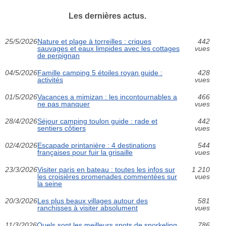
Les dernières actus.
25/5/2026
Nature et plage à torreilles : criques
442
sauvages et eaux limpides avec les cottages
vues
de perpignan
04/5/2026
Famille camping 5 étoiles royan guide :
428
activités
vues
01/5/2026
Vacances a mimizan : les incontournables a
466
ne pas manquer
vues
28/4/2026
Séjour camping toulon guide : rade et
442
sentiers côtiers
vues
02/4/2026
Escapade printanière : 4 destinations
544
françaises pour fuir la grisaille
vues
23/3/2026
Visiter paris en bateau : toutes les infos sur
1 210
les croisières promenades commentées sur
vues
la seine
20/3/2026
Les plus beaux villages autour des
581
ranchisses à visiter absolument
vues
11/3/2026
Quels sont les meilleurs spots de snorkeling
786