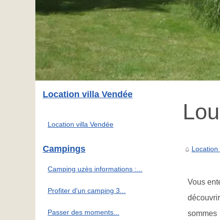
Location villa Vendée
Loue
Location villa Vendée
Campings
Location 
Camping uzès informations :...
Vous ente
Profiter d'un camping 3...
découvri
Passer des moments...
sommes p