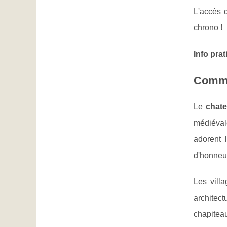
L'accès d
chrono !
Info pra
Commen
Le
chate
médiéval
adorent 
d'honneu
Les vill
architect
chapiteau