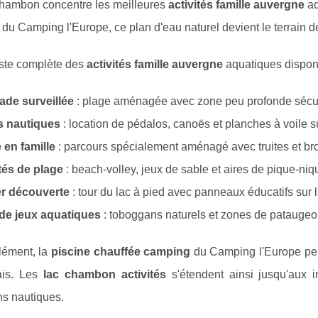
hambon concentre les meilleures
activités famille auvergne
aq
du Camping l'Europe, ce plan d'eau naturel devient le terrain de 
liste complète des
activités famille auvergne
aquatiques disponi
ade surveillée
: plage aménagée avec zone peu profonde sécur
s nautiques
: location de pédalos, canoës et planches à voile s
 en famille
: parcours spécialement aménagé avec truites et br
tés de plage
: beach-volley, jeux de sable et aires de pique-n
er découverte
: tour du lac à pied avec panneaux éducatifs sur 
 de jeux aquatiques
: toboggans naturels et zones de pataugeo
ément, la
piscine chauffée camping
du Camping l'Europe per
ais. Les
lac chambon activités
s'étendent ainsi jusqu'aux i
ns nautiques.