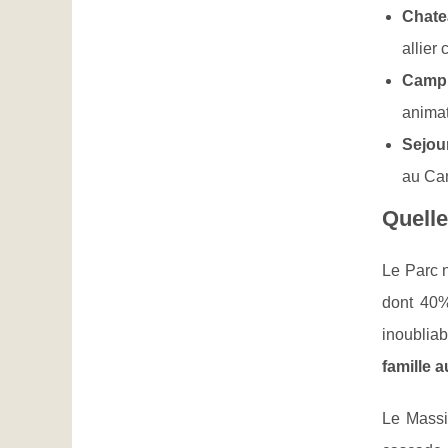
Chate
allier
Campi
animat
Sejou
au Cam
Quelle
Le Parc n
dont 40%
inoublia
famille 
Le Massi