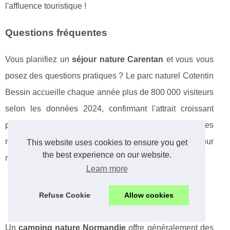
l'affluence touristique !
Questions fréquentes
Vous planifiez un
séjour nature Carentan
et vous vous
posez des questions pratiques ? Le parc naturel Cotentin
Bessin accueille chaque année plus de 800 000 visiteurs
selon les données 2024, confirmant l'attrait croissant
pour les vacances vertes en Normandie. Voici les
réponses aux interrogations les plus courantes pour
This website uses cookies to ensure you get
the best experience on our website.
réussir votre escapade écologique !
Learn more
Quels services propose un camping nature en
Refuse Cookie
Allow cookies
Normandie ?
Un
camping nature Normandie
offre généralement des