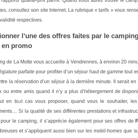
 rapports qualité-prix parmi. Quand vous aurez trouvé le camp
tes, consultez son site Internet. La rubrique « tarifs » vous ren
validité respectives.
ionner l’une des offres faites par le campi
r en promo
g de La Motte vous accueille à Vendrennes, à environ 20 minut
llégiature parfaite pour profiter d’un séjour haut de gamme tout en 
tre la réservation d’un séjour à la dernière minute. Il serait
 ou entre amis quand il n’y a plus d’hébergement de disponi
ut en tout cas vous proposer, quand vous le souhaiter, les
ents… Si la qualité de ses différentes prestations et infrastr
t pour le camping, il s’apprécie également pour ses offres de
P
breuses et s’appliquent aussi bien sur les mobil-homes que sur 