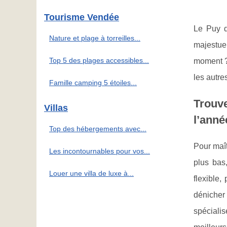
Tourisme Vendée
Le Puy d
Nature et plage à torreilles...
majestue
Top 5 des plages accessibles...
moment ? 
les autr
Famille camping 5 étoiles...
Trouve
Villas
l’ann
Top des hébergements avec...
Pour maît
Les incontournables pour vos...
plus bas
Louer une villa de luxe à...
flexible,
déniche
spéciali