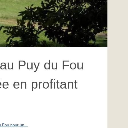
e au Puy du Fou
e en profitant
u Fou pour un...