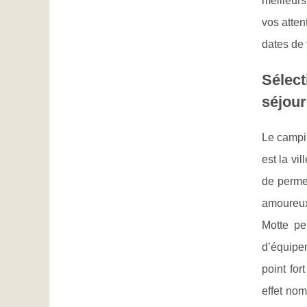
meilleurs
vos atten
dates de 
Sélect
séjou
Le campin
est la vi
de permet
amoureux
Motte pe
d’équipem
point for
effet nom