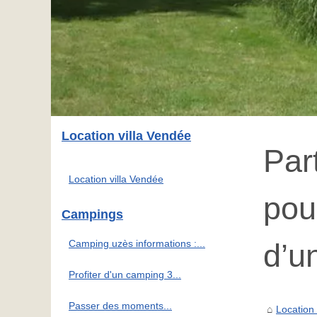
Location villa Vendée
Par
Location villa Vendée
pou
Campings
Camping uzès informations :...
d’u
Profiter d'un camping 3...
Passer des moments...
Location 