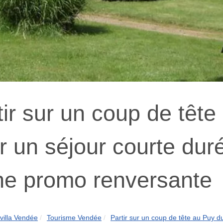
tir sur un coup de têt
r un séjour courte duré
ne promo renversante
villa Vendée
Tourisme Vendée
Partir sur un coup de tête au Puy d