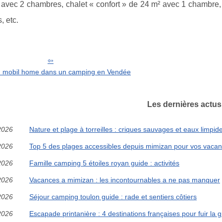
 avec 2 chambres, chalet « confort » de 24 m² avec 1 chambre,
, etc.
n mobil home dans un camping en Vendée
Les dernières actus
2026
Nature et plage à torreilles : criques sauvages et eaux limpi
2026
Top 5 des plages accessibles depuis mimizan pour vos vacan
2026
Famille camping 5 étoiles royan guide : activités
2026
Vacances a mimizan : les incontournables a ne pas manquer
2026
Séjour camping toulon guide : rade et sentiers côtiers
2026
Escapade printanière : 4 destinations françaises pour fuir la gr