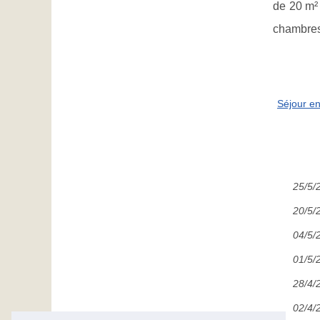
de 20 m²
chambres
Séjour e
25/5/
20/5/
04/5/
01/5/
28/4/
02/4/