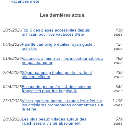
vacances d'été
Les dernières actus.
20/5/2026
Top 5 des plages accessibles depuis
430
mimizan pour vos vacances d'été
vues
04/5/2026
Famille camping 5 étoiles royan guide :
427
activités
vues
01/5/2026
Vacances a mimizan : les incontournables a
462
ne pas manquer
vues
28/4/2026
Séjour camping toulon guide : rade et
439
sentiers côtiers
vues
02/4/2026
Escapade printanière : 4 destinations
542
françaises pour fuir la grisaille
vues
23/3/2026
Visiter paris en bateau : toutes les infos sur
1 196
les croisières promenades commentées sur
vues
la seine
20/3/2026
Les plus beaux villages autour des
579
ranchisses à visiter absolument
vues