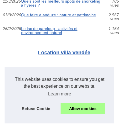
11/3/2026
Quels sont les meilleurs spots de snorkeling
785
à hyères ?
vues
03/3/2026
Que faire à anduze : nature et patrimoine
2 567
vues
25/2/2026
Le lac de pareloup : activités et
1 154
environnement naturel
vues
Location villa Vendée
Location villa Vendée
This website uses cookies to ensure you get
Campings
the best experience on our website.
Learn more
Camping uzès informations :...
Profiter d'un camping 3...
Refuse Cookie
Allow cookies
Passer des moments...