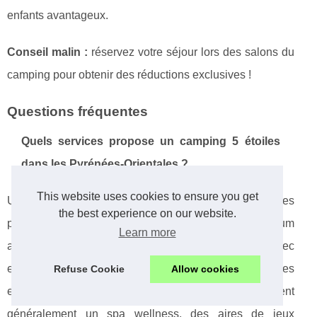
enfants avantageux.
Conseil malin :
réservez votre séjour lors des salons du
camping pour obtenir des réductions exclusives !
Questions fréquentes
Quels services propose un camping 5 étoiles
dans les Pyrénées-Orientales ?
This website uses cookies to ensure you get
Un
camping 5 étoiles Pyrénées-Orientales
offre des
the best experience on our website.
prestations haut de gamme : hébergements premium
Learn more
avec climatisation,
camping piscine chauffée
avec
espaces aquatiques variés, restaurants gastronomiques
Refuse Cookie
Allow cookies
et services de conciergerie. Les équipements incluent
généralement un spa wellness, des aires de jeux