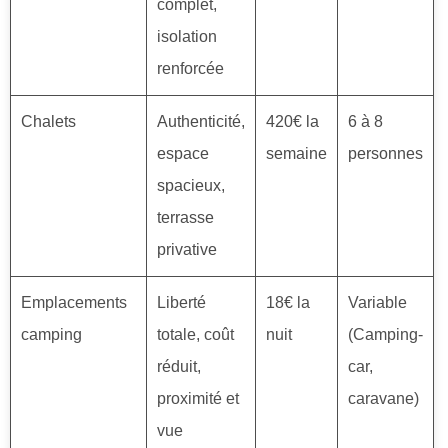
complet,
isolation
renforcée
Chalets
Authenticité,
420€ la
6 à 8
espace
semaine
personnes
spacieux,
terrasse
privative
Emplacements
Liberté
18€ la
Variable
camping
totale, coût
nuit
(Camping-
réduit,
car,
proximité et
caravane)
vue