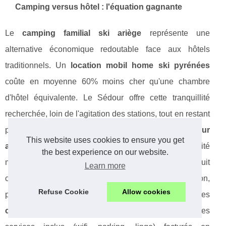
Camping versus hôtel : l'équation gagnante
Le
camping familial ski ariège
représente une
alternative économique redoutable face aux hôtels
traditionnels. Un
location mobil home ski pyrénées
coûte en moyenne 60% moins cher qu'une chambre
d'hôtel équivalente. Le Sédour offre cette tranquillité
recherchée, loin de l'agitation des stations, tout en restant
proche des pistes. Les
vacances hiver tarascon sur
This website uses cookies to ensure you get
ariège
permettent de combiner économies et authenticité
the best experience on our website.
montagnarde. L'avantage kitchen du mobil-home réduit
Learn more
considérablement le budget restauration,
Refuse Cookie
Allow cookies
particulièrement important lors de séjours familiaux. Les
camping ax les thermes
proposent souvent des